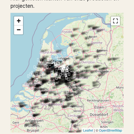
projecten.
+
−
Leaflet
| ©
OpenStreetMap