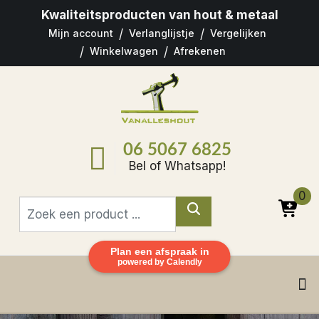
Kwaliteitsproducten
van hout & metaal
Mijn account
Verlanglijstje
Vergelijken
Winkelwagen
Afrekenen
06 5067 6825
Bel of Whatsapp!
0
Plan een afspraak in
powered by Calendly