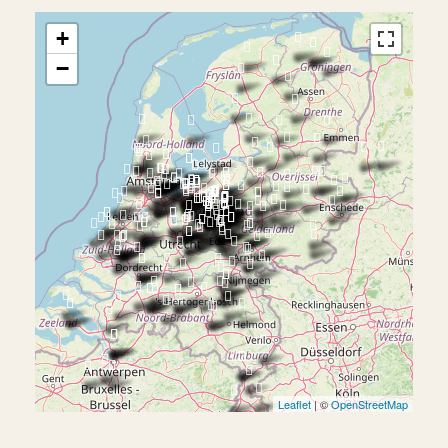
+
−
Leaflet
| ©
OpenStreetMap